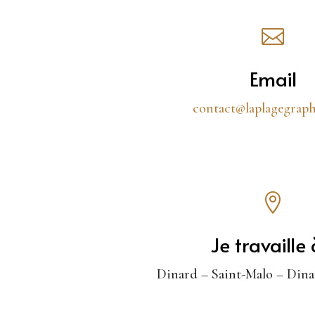

Email
contact@laplagegraph

Je travaille à
Dinard – Saint-Malo – Dinan