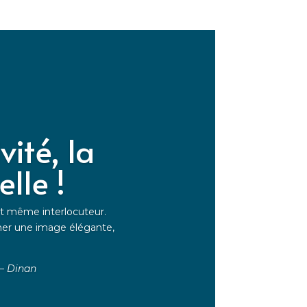
ité, la
lle !
 et même interlocuteur.
er une image élégante,
– Dinan